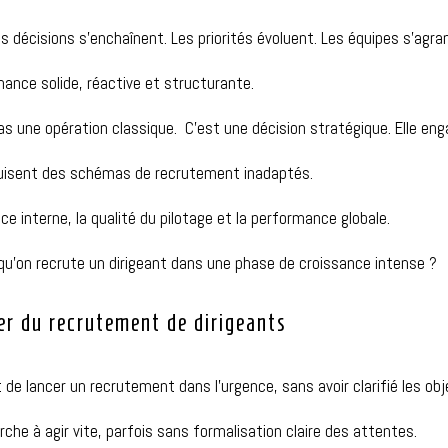
 décisions s’enchaînent. Les priorités évoluent. Les équipes s’agra
nance solide, réactive et structurante.
as une opération classique.
C’est une décision stratégique. Elle eng
uisent des schémas de recrutement inadaptés.
 interne, la qualité du pilotage et la performance globale.
squ’on recrute un dirigeant dans une phase de croissance intense ?
ser du recrutement de dirigeants
 de lancer un recrutement dans l’urgence, sans avoir
clarifié
les obj
che à agir vite, parfois sans formalisation claire des attentes.