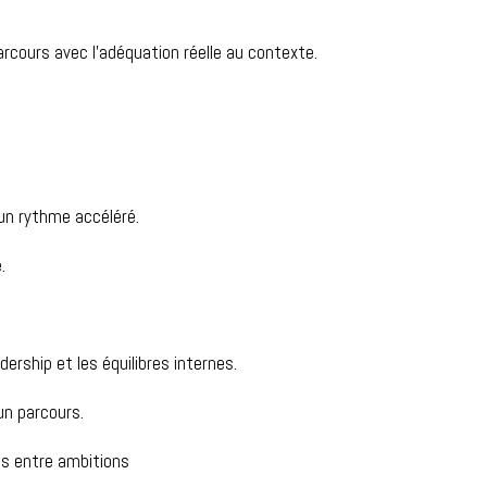
arcours avec l’adéquation réelle au contexte.
un rythme accéléré.
.
ership et les équilibres internes.
un parcours.
es entre ambitions