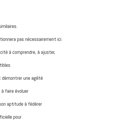
imilaires.
nctionnera pas nécessairement ici.
acité à comprendre, à ajuster,
tibles
t démontrer une agilité
 à faire évoluer
 son aptitude à fédérer
icielle pour