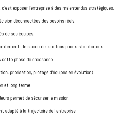
s, c’est exposer l’entreprise à des malentendus stratégiques.
écision déconnectées des besoins réels.
rès de ses équipes.
ecrutement, de s’accorder sur trois points structurants :
s
cette
phase de croissance
on, priorisation, pilotage d’équipes en évolution)
en et long terme
ideurs permet de sécuriser la mission.
ment adapté à la trajectoire de l’entreprise.