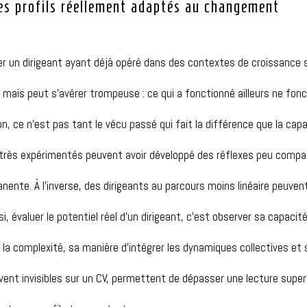
 les profils réellement adaptés au changement
er un dirigeant ayant déjà opéré dans des contextes de croissance s
, mais
peut s’avérer trompeuse
: ce qui a fonctionné ailleurs ne fo
on, ce n’est pas tant le vécu passé qui fait la différence que la cap
s très expérimentés peuvent avoir développé des réflexes peu compa
manente.
À l’inverse, des dirigeants au parcours moins linéaire peuven
si, évaluer le potentiel réel d’un dirigeant, c’est observer sa capacité
à la complexité, sa manière
d’intégrer les dynamiques collectives et
ent invisibles sur un CV, permettent de dépasser une lecture superf