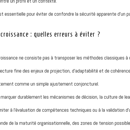
entre un profil et un contexte
.
t essentielle pour éviter de confondre la sécurité apparente
d’un p
croissance : quelles erreurs à éviter ?
croissance ne consiste pas à transposer les méthodes classiques à 
lecture fine des enjeux de projection, d’adaptabilité et de cohérence
crutement comme un simple ajustement conjoncturel.
 va marquer durablement les mécanismes de décision, la culture de lead
imiter à l’évaluation de compétences techniques ou à la validation d’
onde de la maturité organisationnelle, des zones de tension possibl