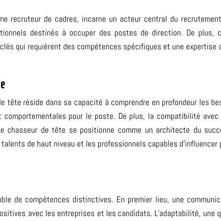
 recruteur de cadres, incarne un acteur central du recrutement. 
eptionnels destinés à occuper des postes de direction. De plus, 
s clés qui requièrent des compétences spécifiques et une expertise 
te
 de tête réside dans sa capacité à comprendre en profondeur les bes
 comportementales pour le poste. De plus, l
a compatibilité avec 
 Le chasseur de tête se positionne comme un architecte du succ
 talents de haut niveau et les professionnels capables d’influencer 
le de compétences distinctives. En premier lieu, une communicati
positives avec les entreprises et les candidats. L’adaptabilité, un