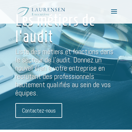
Les métiers de
l'audit
Liste des métiers et fonctions dans
le secteur de l'audit. Donnez un
nouvel élan à votre entreprise en
recrutant des professionnels
hautement qualifiés au sein de vos
équipes.
Contactez-nous