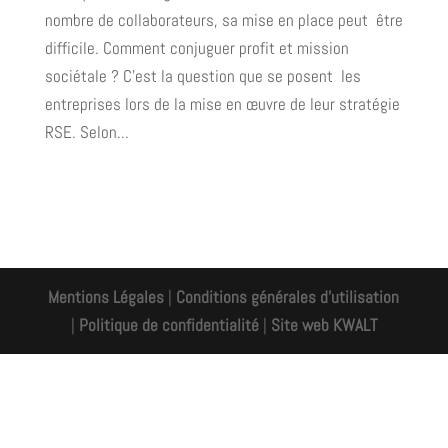
nombre de collaborateurs, sa mise en place peut être
difficile. Comment conjuguer profit et mission
sociétale ? C'est la question que se posent les
entreprises lors de la mise en œuvre de leur stratégie
RSE. Selon...
Mentions Légales
|
Conditions générales d'utilisation
|
Politique de confidentialité
|
Site web KWALT