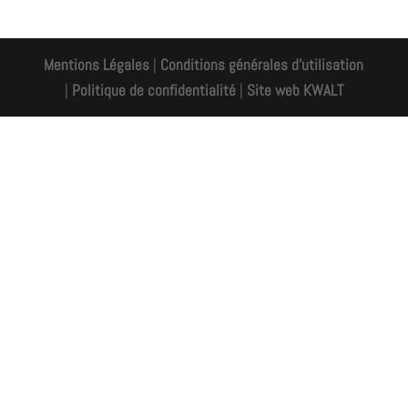
Mentions Légales
|
Conditions générales d'utilisation
|
Politique de confidentialité
|
Site web KWALT