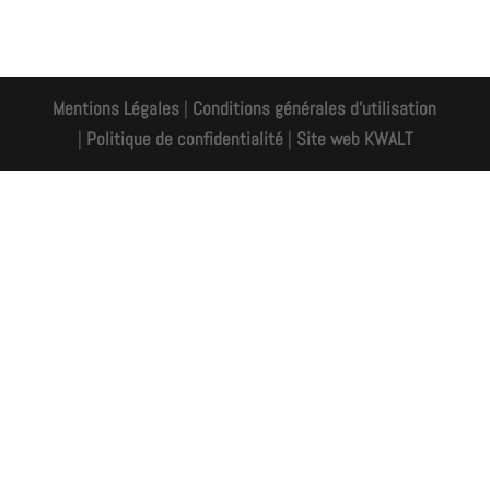
Mentions Légales
|
Conditions générales d'utilisation
|
Politique de confidentialité
|
Site web KWALT