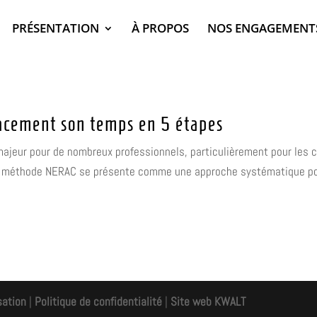
PRÉSENTATION
À PROPOS
NOS ENGAGEMENT
acement son temps en 5 étapes
ajeur pour de nombreux professionnels, particulièrement pour les 
 la méthode NERAC se présente comme une approche systématique pou
sation
|
Politique de confidentialité
|
Site web KWALT