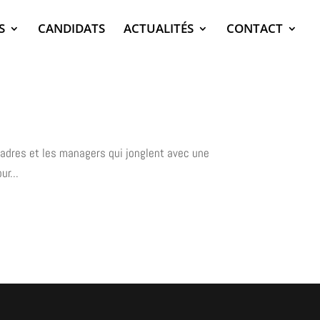
S
CANDIDATS
ACTUALITÉS
CONTACT
cadres et les managers qui jonglent avec une
r...