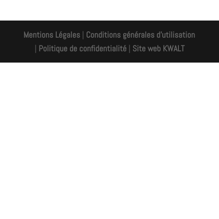
Mentions Légales
|
Conditions générales d'utilisation
|
Politique de confidentialité
|
Site web KWALT