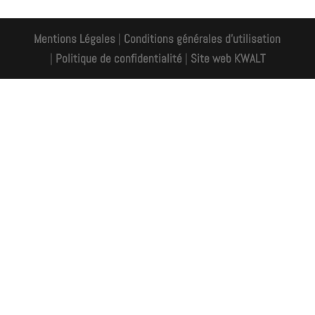
Mentions Légales
|
Conditions générales d'utilisation
|
Politique de confidentialité
|
Site web KWALT