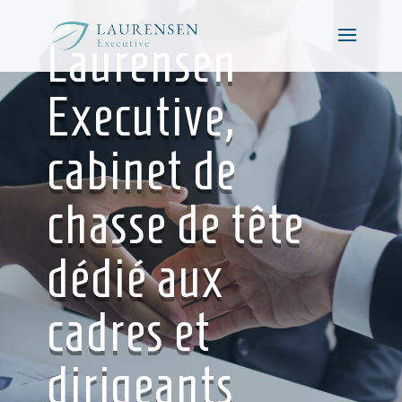
Laurensen
Executive,
cabinet de
chasse de tête
dédié aux
cadres et
dirigeants