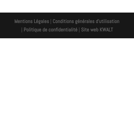
Mentions Légales
|
Conditions générales d'utilisation
|
Politique de confidentialité
|
Site web KWALT